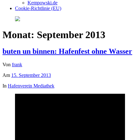
Kempowski.de
Cookie-Richtlinie (EU)
Monat:
September 2013
buten un binnen: Hafenfest ohne Wasser
Von
frank
Am
15. September 2013
In
Hafenverein Mediathek