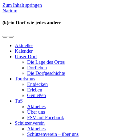
Zum Inhalt springen
Nartum
(k)ein Dorf wie jedes andere
Mobil-
Suchfeld
Menü
umschalten
Aktuelles
umschalten
Kalender
Unser Dorf
Die Lage des Ortes
Dorfleben
Die Dorfgeschichte
Tourismus
Entdecken
Erleben
Genießen
TuS
Aktuelles
Über uns
FSV auf Facebook
Schützenverein
Aktuelles
Schützenverein – über uns