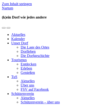
Zum Inhalt springen
Nartum
(k)ein Dorf wie jedes andere
Mobil-
Suchfeld
Menü
umschalten
Aktuelles
umschalten
Kalender
Unser Dorf
Die Lage des Ortes
Dorfleben
Die Dorfgeschichte
Tourismus
Entdecken
Erleben
Genießen
TuS
Aktuelles
Über uns
FSV auf Facebook
Schützenverein
Aktuelles
Schützenverein – über uns