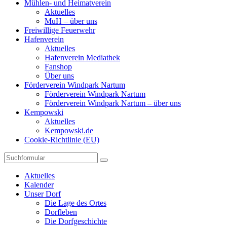
Mühlen- und Heimatverein
Aktuelles
MuH – über uns
Freiwillige Feuerwehr
Hafenverein
Aktuelles
Hafenverein Mediathek
Fanshop
Über uns
Förderverein Windpark Nartum
Förderverein Windpark Nartum
Förderverein Windpark Nartum – über uns
Kempowski
Aktuelles
Kempowski.de
Cookie-Richtlinie (EU)
Suchen
Aktuelles
Kalender
Unser Dorf
Die Lage des Ortes
Dorfleben
Die Dorfgeschichte