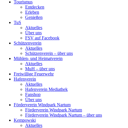
Tourismus
Entdecken
Erleben
Genießen
TuS
Aktuelles
Über uns
FSV auf Facebook
Schützenverein
Aktuelles
Schützenverein – über uns
Mühlen- und Heimatverein
Aktuelles
MuH – über uns
Freiwillige Feuerwehr
Hafenverein
Aktuelles
Hafenverein Mediathek
Fanshop
Über uns
Förderverein Windpark Nartum
Förderverein Windpark Nartum
Förderverein Windpark Nartum – über uns
Kempowski
Aktuelles