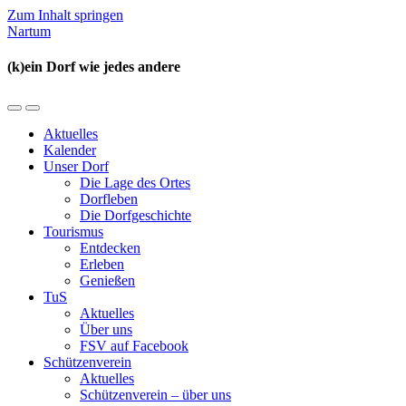
Zum Inhalt springen
Nartum
(k)ein Dorf wie jedes andere
Mobil-
Suchfeld
Menü
umschalten
Aktuelles
umschalten
Kalender
Unser Dorf
Die Lage des Ortes
Dorfleben
Die Dorfgeschichte
Tourismus
Entdecken
Erleben
Genießen
TuS
Aktuelles
Über uns
FSV auf Facebook
Schützenverein
Aktuelles
Schützenverein – über uns