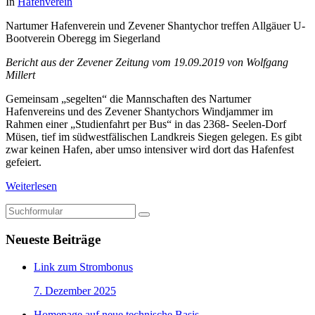
In
Hafenverein
Nartumer Hafenverein und Zevener Shantychor treffen Allgäuer U-
Bootverein Oberegg im Siegerland
Bericht aus der Zevener Zeitung vom 19.09.2019 von Wolfgang
Millert
Gemeinsam „segelten“ die Mannschaften des Nartumer
Hafenvereins und des Zevener Shantychors Windjammer im
Rahmen einer „Studienfahrt per Bus“ in das 2368- Seelen-Dorf
Müsen, tief im südwestfälischen Landkreis Siegen gelegen. Es gibt
zwar keinen Hafen, aber umso intensiver wird dort das Hafenfest
gefeiert.
Weiterlesen
Suchen
Neueste Beiträge
Link zum Strombonus
7. Dezember 2025
Homepage auf neue technische Basis