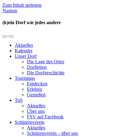
Zum Inhalt springen
Nartum
(k)ein Dorf wie jedes andere
Mobil-
Suchfeld
Menü
umschalten
Aktuelles
umschalten
Kalender
Unser Dorf
Die Lage des Ortes
Dorfleben
Die Dorfgeschichte
Tourismus
Entdecken
Erleben
Genießen
TuS
Aktuelles
Über uns
FSV auf Facebook
Schützenverein
Aktuelles
Schützenverein – über uns