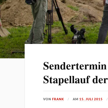
Sendertermin
Stapellauf de
VON
FRANK
AM
15. JULI 2015