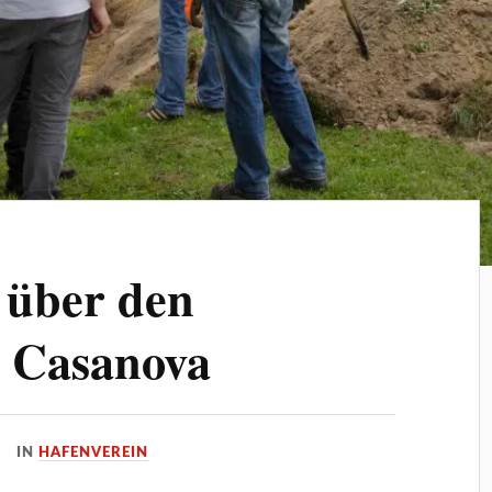
 über den
r Casanova
IN
HAFENVEREIN