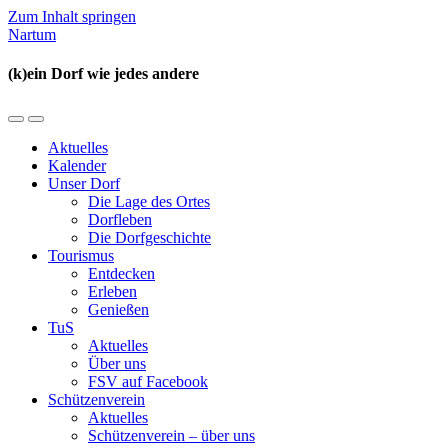
Zum Inhalt springen
Nartum
(k)ein Dorf wie jedes andere
Mobil-
Suchfeld
Menü
umschalten
Aktuelles
umschalten
Kalender
Unser Dorf
Die Lage des Ortes
Dorfleben
Die Dorfgeschichte
Tourismus
Entdecken
Erleben
Genießen
TuS
Aktuelles
Über uns
FSV auf Facebook
Schützenverein
Aktuelles
Schützenverein – über uns